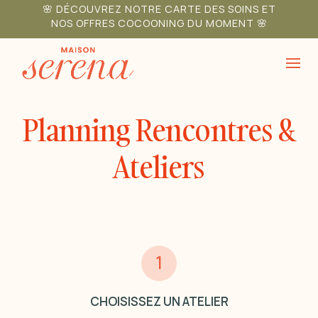
Skip
🌸 DÉCOUVREZ NOTRE CARTE DES SOINS ET
NOS OFFRES COCOONING DU MOMENT 🌸
to
content
Planning Rencontres &
Ateliers
1
CHOISISSEZ UN ATELIER